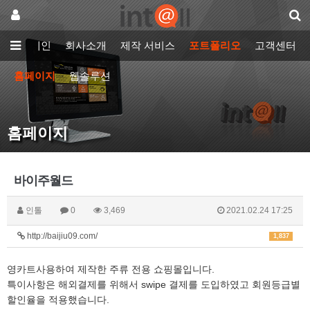
메인
회사소개
제작 서비스
포트폴리오
고객센터
홈페이지
웹솔루션
홈페이지
바이주월드
인톨
0
3,469
2021.02.24 17:25
http://baijiu09.com/
1,837
영카트사용하여 제작한 주류 전용 쇼핑몰입니다.
특이사항은 해외결제를 위해서 swipe 결제를 도입하였고 회원등급별
할인율을 적용했습니다.