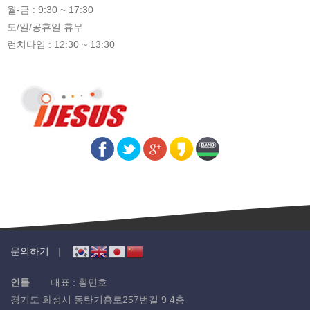
월-금 : 9:30 ~ 17:30
토/일/공휴일 휴무
런치타임 : 12:30 ~ 13:30
문의하기
인톨
대표 : 황민호
경기도 화성시 동탄기흥로257번길 9 4층